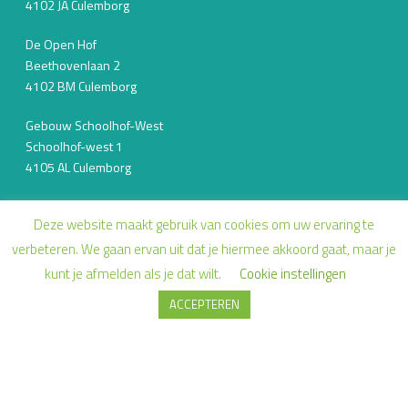
4102 JA Culemborg
De Open Hof
Beethovenlaan 2
4102 BM Culemborg
Gebouw Schoolhof-West
Schoolhof-west 1
4105 AL Culemborg
Schrijf je in voor onze nieuwsbrief!
Deze website maakt gebruik van cookies om uw ervaring te
verbeteren. We gaan ervan uit dat je hiermee akkoord gaat, maar je
kunt je afmelden als je dat wilt.
Cookie instellingen
ACCEPTEREN
E-mailadres *