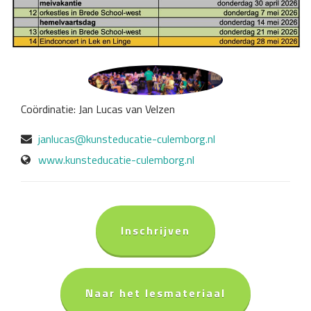
Coördinatie: Jan Lucas van Velzen
janlucas@kunsteducatie-culemborg.nl
www.kunsteducatie-culemborg.nl
Inschrijven
Naar het lesmateriaal