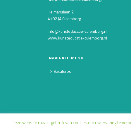
Heimanslaan 2,
4102 JA Culemborg
info@kunsteducatie-culemborg.nl
www.kunsteducatie-culemborg.nl
NAVIGATIEMENU
Vacatures
Deze website maakt gebruik van cookies om uw ervaring te verbete
Copyright 2019 / Design by
O Merel