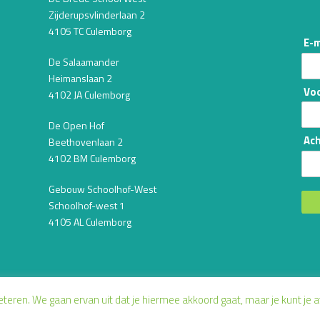
Zijderupsvlinderlaan 2
4105 TC Culemborg
E-m
De Salaamander
Heimanslaan 2
Vo
4102 JA Culemborg
De Open Hof
Ac
Beethovenlaan 2
4102 BM Culemborg
Gebouw Schoolhof-West
Schoolhof-west 1
4105 AL Culemborg
ren. We gaan ervan uit dat je hiermee akkoord gaat, maar je kunt je af