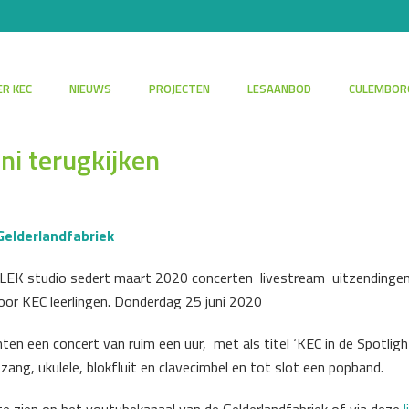
R KEC
NIEUWS
PROJECTEN
LESAANBOD
CULEMBOR
ni terugkijken
 Gelderlandfabriek
LEK studio sedert maart 2020 concerten livestream uitzendingen 
door KEC leerlingen. Donderdag 25 juni 2020
ten een concert van ruim een uur, met als titel ‘KEC in de Spotlig
zang, ukulele, blokfluit en clavecimbel en tot slot een popband.