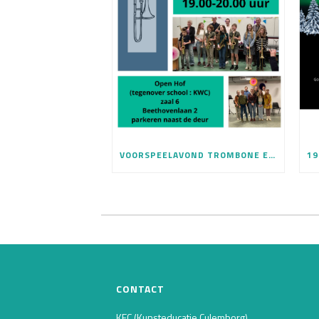
VOORSPEELAVOND TROMBONE EN SAXOFOON 28 MEI
CONTACT
KEC (Kunsteducatie Culemborg)