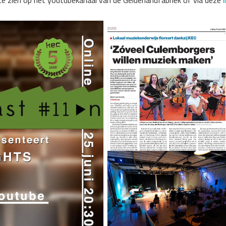
te zien op het youtubekanaal van de Gelderlandfabriek of via deze
l