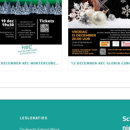
19 DECEMBER KEC WINTERCONCERT
Sc
LESLOKATIES
ni
De Brede School West