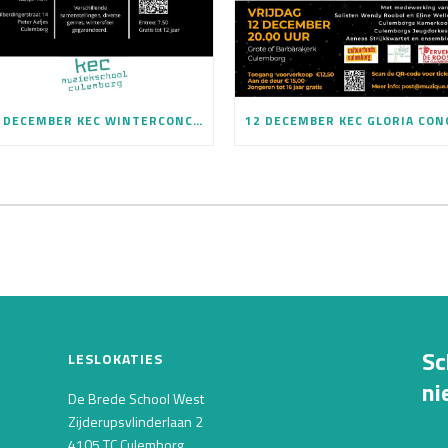
19 DECEMBER KEC WINTERCONCERT
Sc
LESLOKATIES
ni
De Brede School West
Zijderupsvlinderlaan 2
4105 TC Culemborg