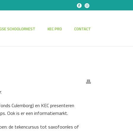
GSE SCHOOLORKEST
KEC PRO
CONTACT
r.
rfonds Culemborg) en KEC presenteren
ops. Ook is er een informatiemarkt.
doen: de tekencursus tot saxofoonles of