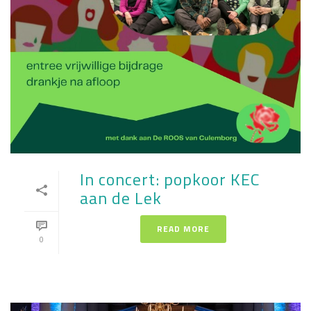
In concert: popkoor KEC
aan de Lek
READ MORE
0