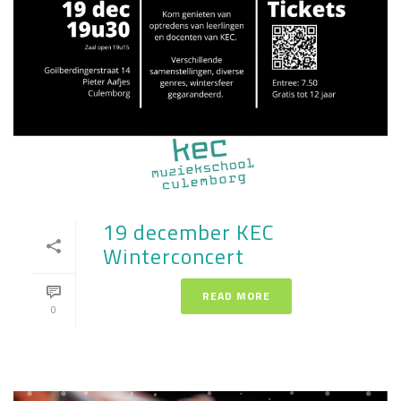
19 december KEC
Winterconcert
READ MORE
0