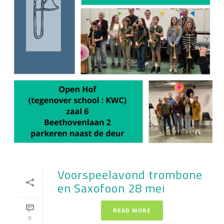
Voorspeelavond trombone
en Saxofoon 28 mei
READ MORE
0